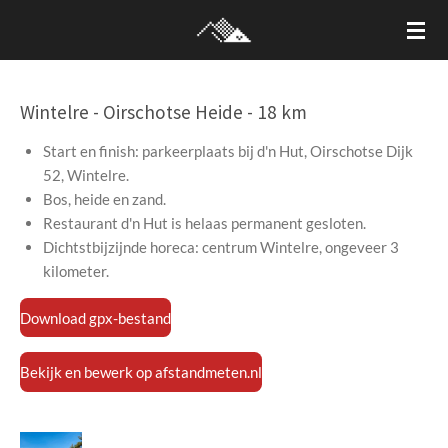
Ga
direct
naar
de
Wintelre - Oirschotse Heide - 18 km
hoofdinhoud
Start en finish: parkeerplaats bij d'n Hut, Oirschotse Dijk
52, Wintelre.
Bos, heide en zand.
Restaurant d'n Hut is helaas permanent gesloten.
Dichtstbijzijnde horeca: centrum Wintelre, ongeveer 3
kilometer.
Download gpx-bestand
Bekijk en bewerk op afstandmeten.nl